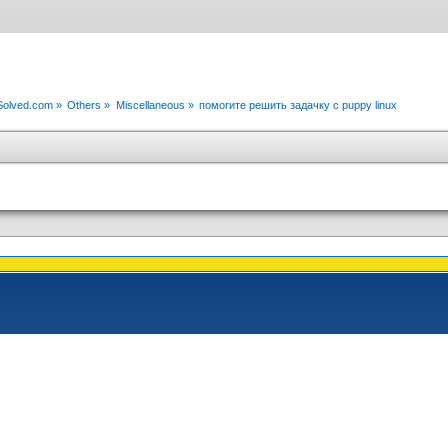
xSolved.com
»
Others
»
Miscellaneous
»
помогите решить задачку с puppy linux