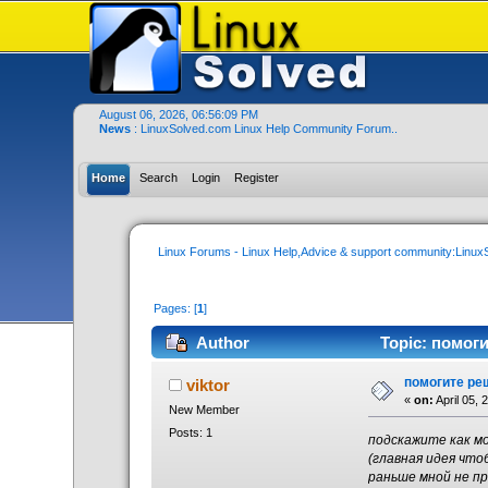
August 06, 2026, 06:56:09 PM
News
: LinuxSolved.com Linux Help Community Forum..
Home
Search
Login
Register
Linux Forums - Linux Help,Advice & support community:Linu
Pages: [
1
]
Author
Topic: помоги
помогите реш
viktor
«
on:
April 05, 
New Member
Posts: 1
подскажите как м
(главная идея что
раньше мной не пр