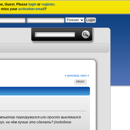
me,
Guest
. Please
login
or
register
.
u miss your
activation email
?
« previous
next »
PRINT
омпьютер перегружался или просто выключался
нух, на чём лучше это сделать? (подобное