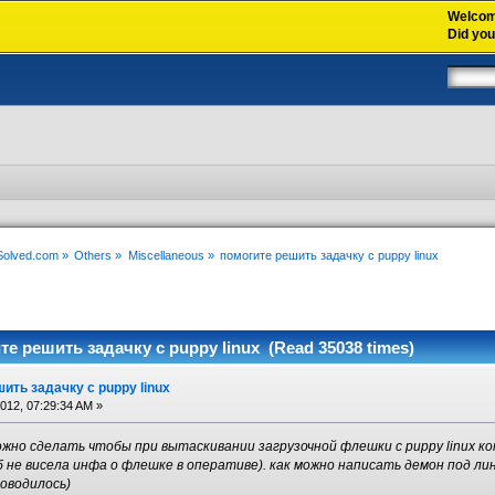
Welco
Did yo
xSolved.com
»
Others
»
Miscellaneous
»
помогите решить задачку с puppy linux
те решить задачку с puppy linux (Read 35038 times)
ить задачку с puppy linux
2012, 07:29:34 AM »
ожно сделать чтобы при вытаскивании загрузочной флешки с puppy linux к
б не висела инфа о флешке в оперативе). как можно написать демон под ли
оводилось)