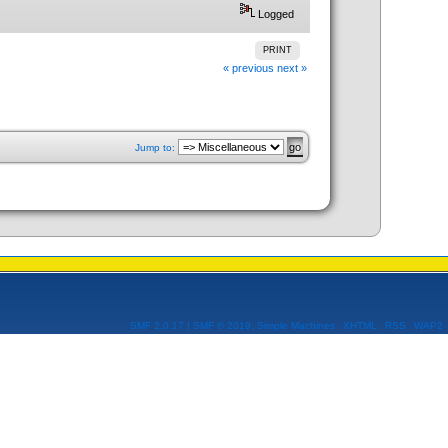
Logged
PRINT
« previous
next »
Jump to:
SMF 2.0.17
|
SMF © 2019
,
Simple Machines
XHTML
RSS
WAP2